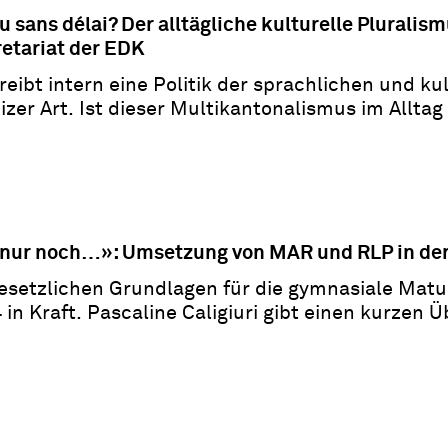
u sans délai? Der alltägliche kulturelle Pluralis
etariat der EDK
eibt intern eine Politik der sprachlichen und kul
er Art. Ist dieser Multikantonalismus im Alltag 
es zweifellos eine Erfolgskombination!
nur noch…»: Umsetzung von MAR und RLP in de
esetzlichen Grundlagen für die gymnasiale Matur
in Kraft. Pascaline Caligiuri gibt einen kurzen Ü
rungen, die es zu meistern gilt.