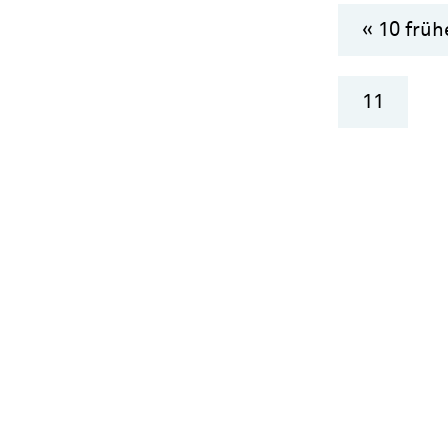
« 10 früh
11