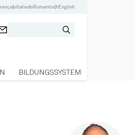
rançais
Italiano
Rumantsch
English
ON
BILDUNGSSYSTEM