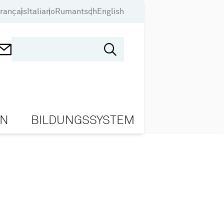
rançais
Italiano
Rumantsch
English
ON
BILDUNGSSYSTEM