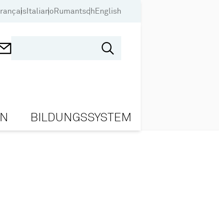
rançais
Italiano
Rumantsch
English
ON
BILDUNGSSYSTEM