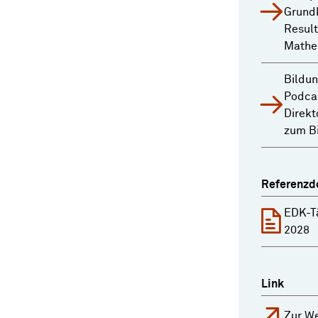
Grund
Result
Mathem
Bildun
Podca
Direkt
zum B
Referenzd
EDK-T
2028
Link
Zur We