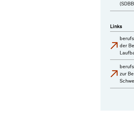
(SDBB
Links
berufs
der Be
Laufb
berufs
zur Be
Schwe