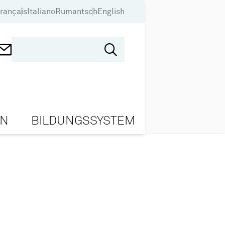
rançais
Italiano
Rumantsch
English
ON
BILDUNGSSYSTEM