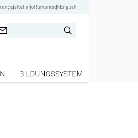
rançais
Italiano
Rumantsch
English
ON
BILDUNGSSYSTEM