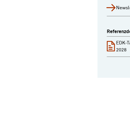
Newsl
Referenzd
EDK-T
2028