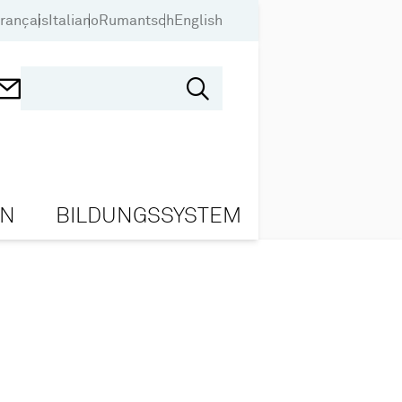
rançais
Italiano
Rumantsch
English
ON
BILDUNGSSYSTEM