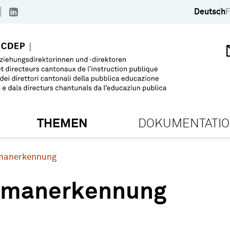
Deutsch
F
THEMEN
DOKUMENTATI
manerkennung
omanerkennung