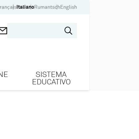
rançais
Italiano
Rumantsch
English
NE
SISTEMA
EDUCATIVO