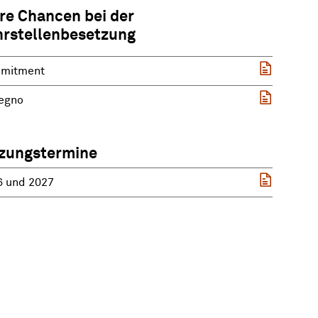
re Chancen bei der
hrstellenbesetzung
mitment
egno
tzungstermine
6 und 2027