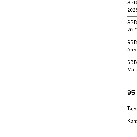
SBBK
202
SBB
20./
SBBK
Apri
SBBK
Mär
95
Tag
Kons