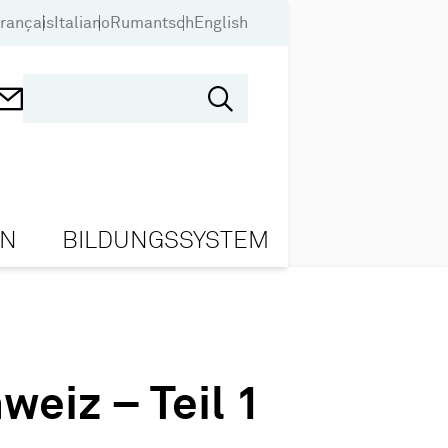
rançais
Italiano
Rumantsch
English
ON
BILDUNGSSYSTEM
weiz – Teil 1