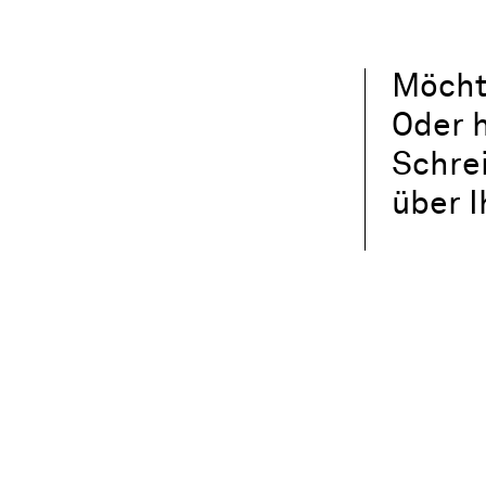
Möcht
Oder h
Schre
über 