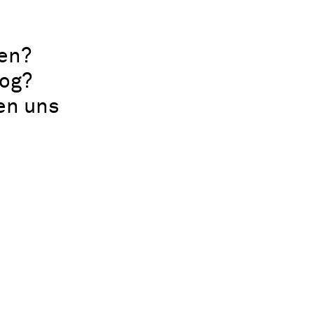
en?
log?
uen uns