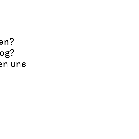
en?
log?
uen uns