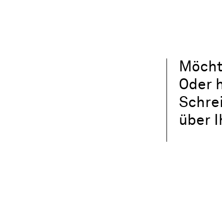
Möcht
Oder h
Schre
über 