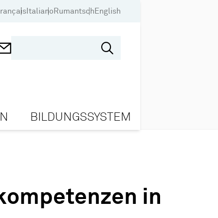
rançais
Italiano
Rumantsch
English
ON
BILDUNGSSYSTEM
dkompetenzen in