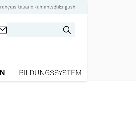
rançais
Italiano
Rumantsch
English
ON
BILDUNGSSYSTEM