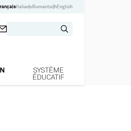
rançais
Italiano
Rumantsch
English
ON
SYSTÈME
ÉDUCATIF