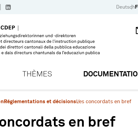
Deutsch
F
THÈMES
DOCUMENTATI
on
Réglementations et décisions
Les concordats en bref
oncordats en bref