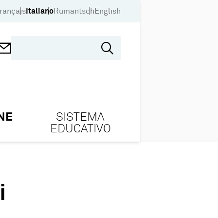
rançais
Italiano
Rumantsch
English
NE
SISTEMA
EDUCATIVO
i