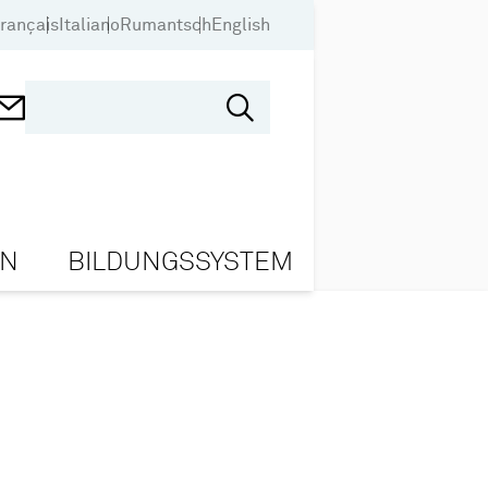
rançais
Italiano
Rumantsch
English
ON
BILDUNGSSYSTEM