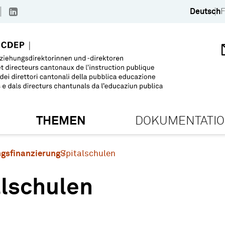
Deutsch
F
THEMEN
DOKUMENTATI
ngsfinanzierung
Spitalschulen
alschulen