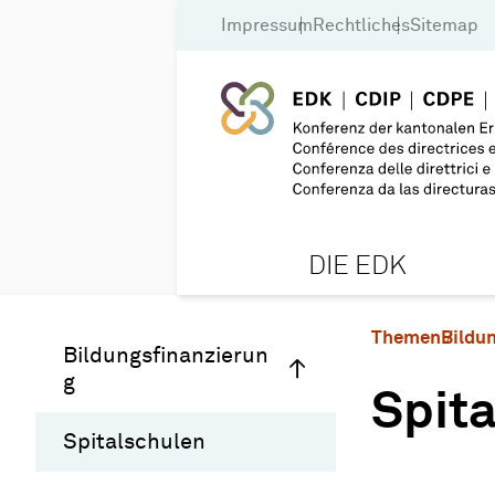
Impressum
Rechtliches
Sitemap
DIE EDK
Themen
Bildu
Bildungsfinanzierun
g
Spit
Spitalschulen