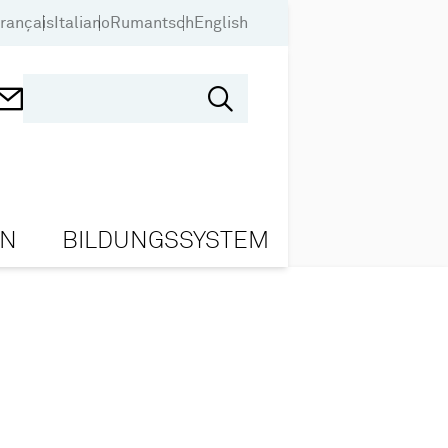
rançais
Italiano
Rumantsch
English
ON
BILDUNGSSYSTEM