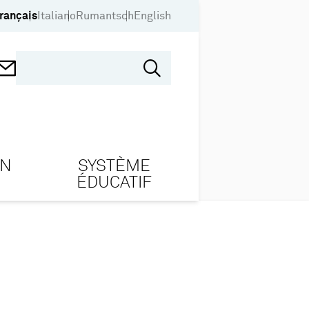
rançais
Italiano
Rumantsch
English
ON
SYSTÈME
ÉDUCATIF