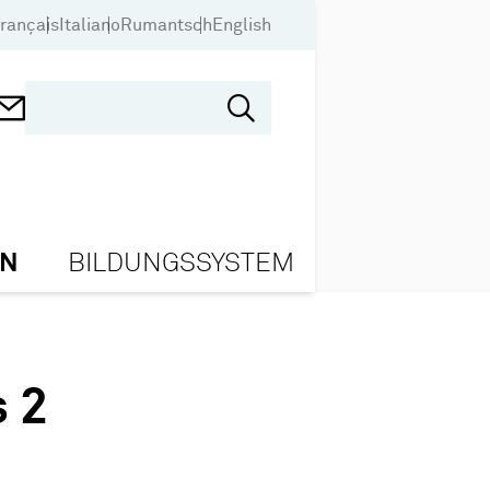
rançais
Italiano
Rumantsch
English
ON
BILDUNGSSYSTEM
 2