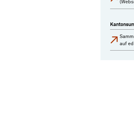
(Websi
Kantonsum
Samml
auf e