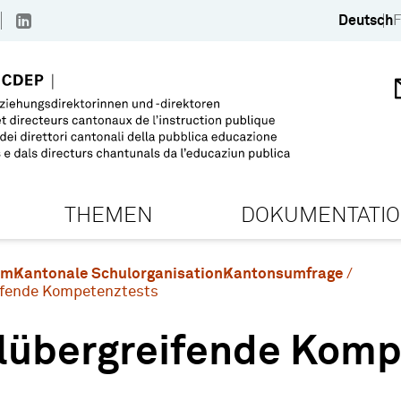
Deutsch
F
THEMEN
DOKUMENTATI
em
Kantonale Schulorganisation
Kantonsumfrage
ifende Kompetenztests
lübergreifende Komp