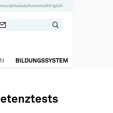
rançais
Italiano
Rumantsch
English
ON
BILDUNGSSYSTEM
etenztests