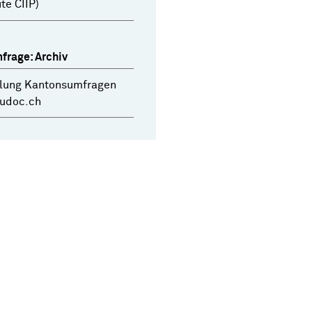
te CIIP)
frage: Archiv
ung Kantonsumfragen
dudoc.ch