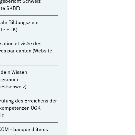
gsbericht Schweiz
ite SKBF)
ale Bildungsziele
ite EDK)
sation et visée des
es par canton (Website
 dein Wissen
ungsraum
estschweiz)
üfung des Erreichens der
kompetenzen ÜGK
iz
OM - banque d'items