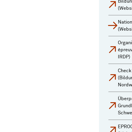
Bildun
(Webs
Nation
(Webs
Organi
épreuv
IRDP)
Check
(Bild
Nordw
Überpr
Grund
Schwe
EPROC