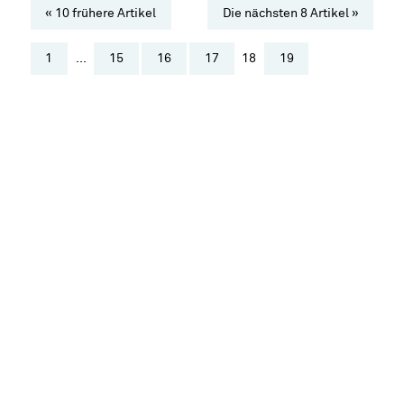
« 10 frühere Artikel
Die nächsten 8 Artikel »
1
...
15
16
17
18
19