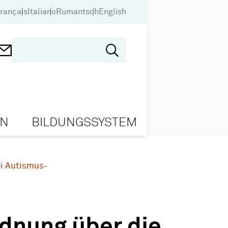
rançais
Italiano
Rumantsch
English
ON
BILDUNGSSYSTEM
ei Autismus-
dnung über die