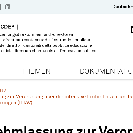
Deutsch
F
THEMEN
DOKUMENTATI
ll
g zur Verordnung über die intensive Frühintervention b
ungen (IFIAV)
ehmlassung zur Veror