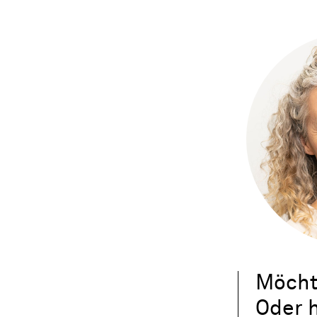
Möcht
Oder h