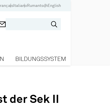
rançais
Italiano
Rumantsch
English
ON
BILDUNGSSYSTEM
t der Sek II