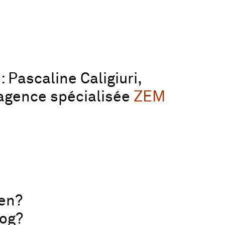
: Pascaline Caligiuri,
l’agence spécialisée
ZEM
en?
log?