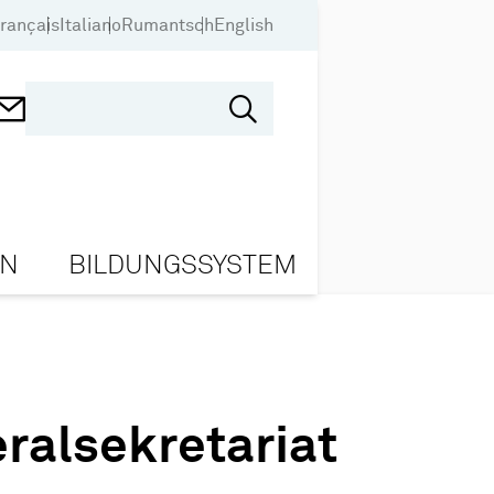
rançais
Italiano
Rumantsch
English
ON
BILDUNGSSYSTEM
ralsekretariat