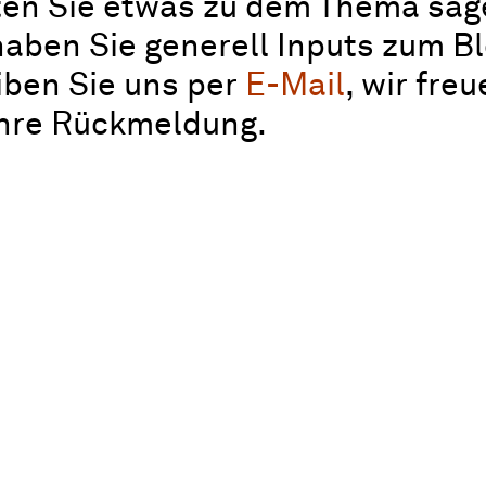
en Sie etwas zu dem Thema sag
aben Sie generell Inputs zum B
iben Sie uns per
E-Mail
, wir fre
Ihre Rückmeldung.