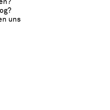
en?
log?
uen uns