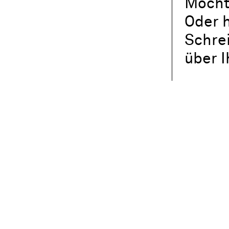
Möcht
Oder h
Schre
über 