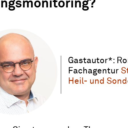
ungsmonitoring?
Gastautor*: Ro
Fachagentur
S
Heil- und Son