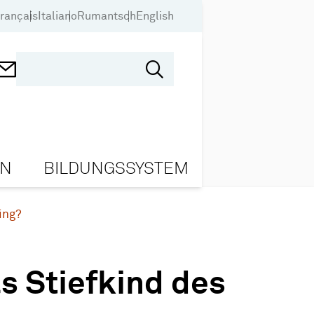
rançais
Italiano
Rumantsch
English
ON
BILDUNGSSYSTEM
ing?
s Stiefkind des