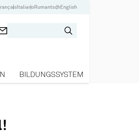
rançais
Italiano
Rumantsch
English
ON
BILDUNGSSYSTEM
l!