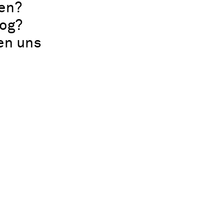
en?
log?
uen uns