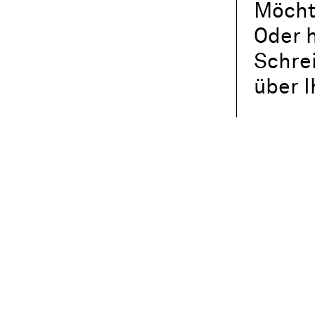
Möcht
Oder h
Schre
über 