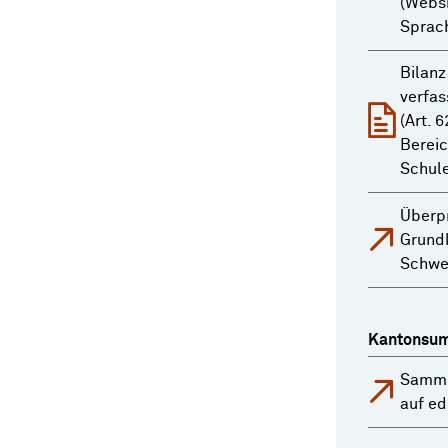
(Webs
Sprach
Bilanz
verfa
(Art. 6
Bereic
Schule
Überpr
Grund
Schwe
Kantonsum
Samml
auf e