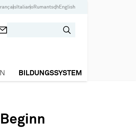
rançais
Italiano
Rumantsch
English
ON
BILDUNGSSYSTEM
 Beginn