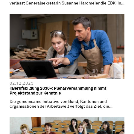
verlässt Generalsekretärin Susanne Hardmeier die EDK. In
der ersten Podcast-Folge der EDK hält sie Rückblick. Sie
verrät, was sie am meisten vermissen wird und wie es ab
2026 für sie weitergeht.
02.12.2025
«Berufsbildung 2030»: Plenarversammlung nimmt
Projektstand zur Kenntnis
Die gemeinsame Initiative von Bund, Kantonen und
Organisationen der Arbeitswelt verfolgt das Ziel, die
Berufsbildung fit für die Zukunft zu machen.