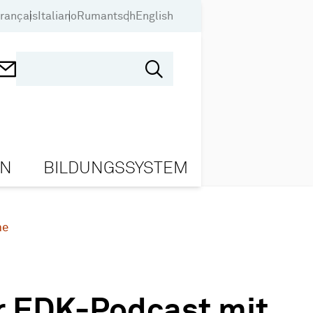
rançais
Italiano
Rumantsch
English
ON
BILDUNGSSYSTEM
ne
r EDK-Podcast mit