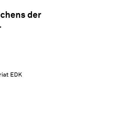
ichens der
r
riat EDK