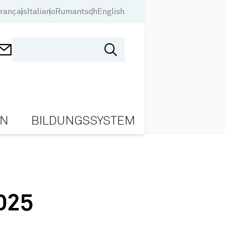
rançais
Italiano
Rumantsch
English
ON
BILDUNGSSYSTEM
025