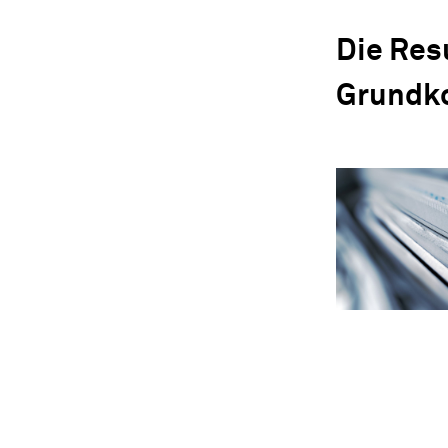
Die Res
Grundko