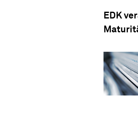
EDK ver
Maturit