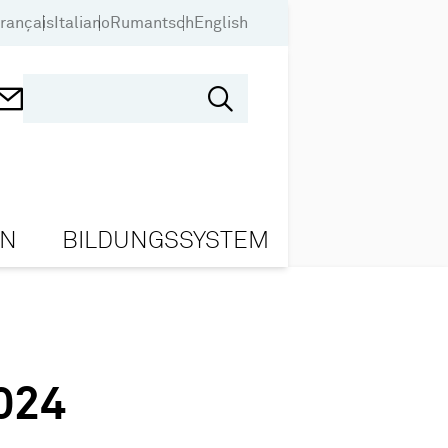
rançais
Italiano
Rumantsch
English
ON
BILDUNGSSYSTEM
024