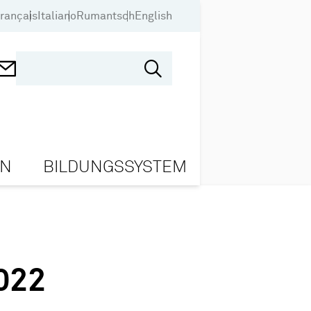
rançais
Italiano
Rumantsch
English
ON
BILDUNGSSYSTEM
022