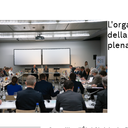
L'or
dell
plena