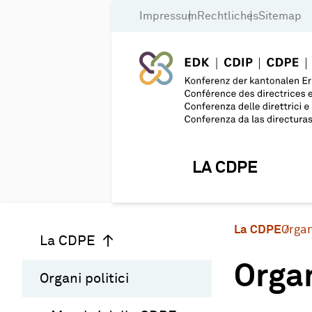
Impressum
Rechtliches
Sitemap
LA CDPE
La CDPE
Organ
La CDPE
Organ
Organi politici