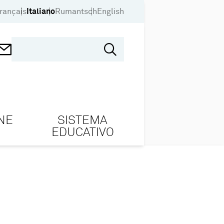
rançais
Italiano
Rumantsch
English
NE
SISTEMA
EDUCATIVO