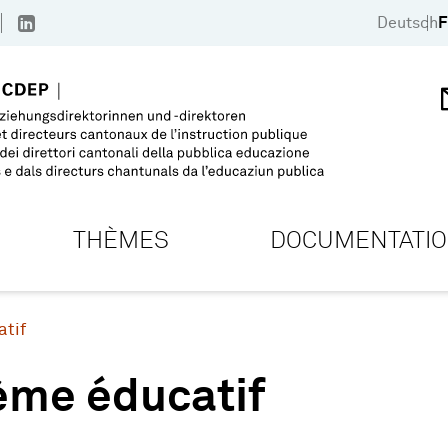
Deutsch
F
THÈMES
DOCUMENTATI
atif
ème éducatif