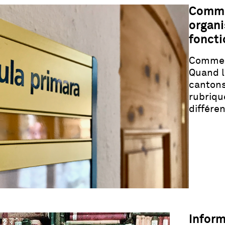
Comme
organi
fonct
Comment
Quand l
cantons
rubriqu
différe
Infor