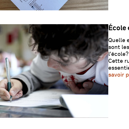
École 
Quelle e
sont les
l’école
Cette r
essenti
savoir 