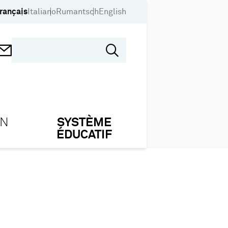
rançais
Italiano
Rumantsch
English
ON
SYSTÈME
ÉDUCATIF