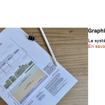
Graph
Le syst
En savo