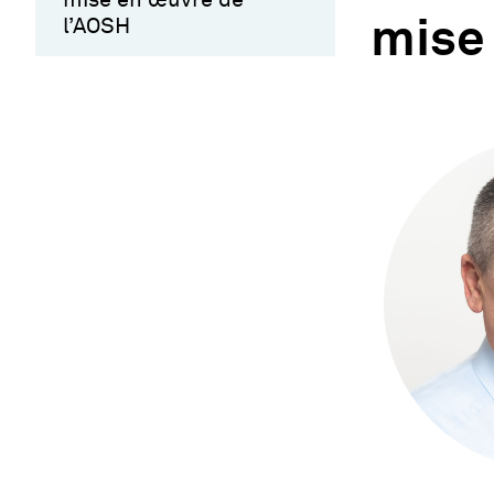
l’AOSH
mise