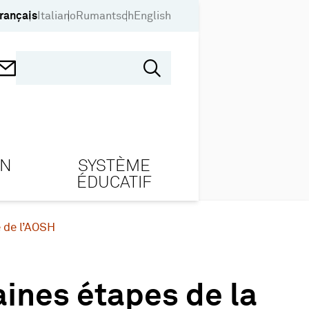
rançais
Italiano
Rumantsch
English
ON
SYSTÈME
ÉDUCATIF
 de l’AOSH
ines étapes de la