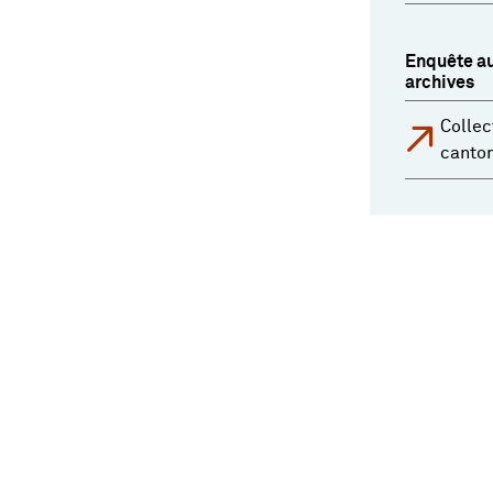
Enquête au
archives
Collec
canto