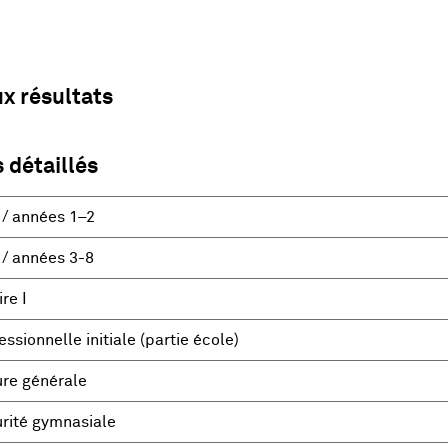
ux résultats
 détaillés
 / années 1–2
 / années 3-8
re I
ssionnelle initiale (partie école)
ure générale
rité gymnasiale