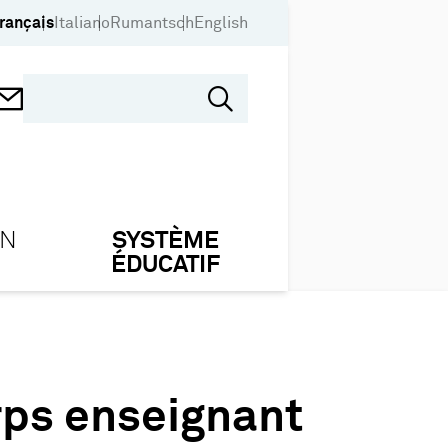
rançais
Italiano
Rumantsch
English
ON
SYSTÈME
ÉDUCATIF
rps enseignant