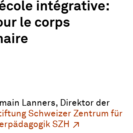
école intégrative:
our le corps
naire
main Lanners, Direktor der
tiftung Schweizer Zentrum für
derpädagogik SZH