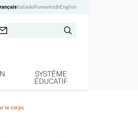
rançais
Italiano
Rumantsch
English
ON
SYSTÈME
ÉDUCATIF
ur le corps