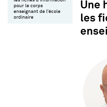
Une h
pour le corps
enseignant de l’école
les f
ordinaire
ensei