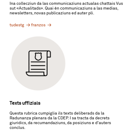
Ina collecziun da las communicaziuns actualas chattais Vus
sut
«
Actualitads
»
. Quai èn communicaziuns a las medias,
newsletters, novas publicaziuns ed auter pli.
tudestg
franzos
Texts uffizials
Questa rubrica cumpiglia ils texts deliberads da la
Radunanza plenara da la CDEP. I sa tracta da decrets
giuridics, da recumandaziuns, da posiziuns e d'auters
conclus.