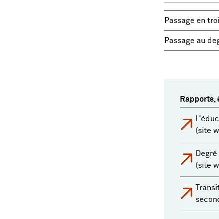
Passage en tro
Passage au deg
Rapports, é
L'éduc
(site 
Degré 
(site 
Transi
second