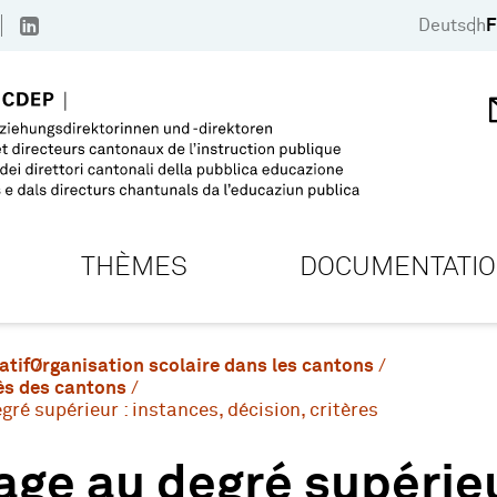
Deutsch
F
THÈMES
DOCUMENTATI
atif
Organisation scolaire dans les cantons
ès des cantons
ré supérieur : instances, décision, critères
ge au degré supérieu