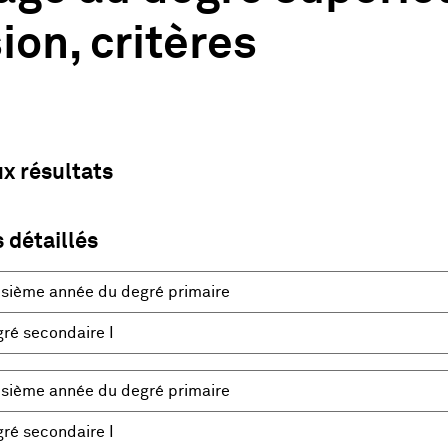
ion, critères
ux résultats
 détaillés
isième année du degré primaire
ré secondaire I
isième année du degré primaire
ré secondaire I