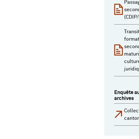
Passag
second
(CDIP/
Transi
format
second
maturi
cultur
juridi
Enquête au
archives
Collec
canto