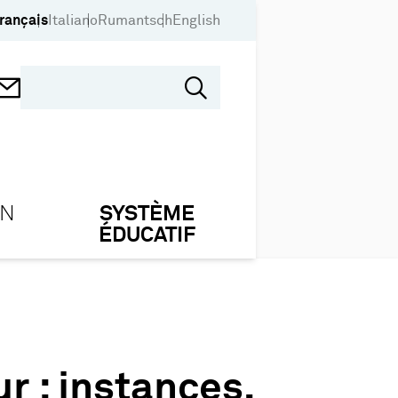
rançais
Italiano
Rumantsch
English
ON
SYSTÈME
ÉDUCATIF
r : instances,