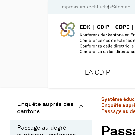
Impressum
Rechtliches
Sitemap
LA CDIP
Système éduc
Enquête auprès des
Enquête aupr
cantons
Passage au deg
Passage au degré
Passa
supérieur : instances,