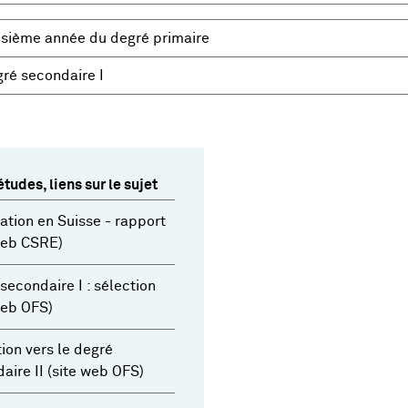
isième année du degré primaire
ré secondaire I
tudes, liens sur le sujet
ation en Suisse - rapport
web CSRE)
secondaire I : sélection
web OFS)
tion vers le degré
aire II (site web OFS)