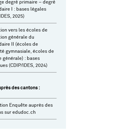
e degré primaire – degré
aire I : bases légales
IDES, 2025)
tion vers les écoles de
ion générale du
aire II (écoles de
té gymnasiale, écoles de
e générale) : bases
ques (CDIP/IDES, 2024)
près des cantons :
tion Enquête auprès des
ns sur edudoc.ch