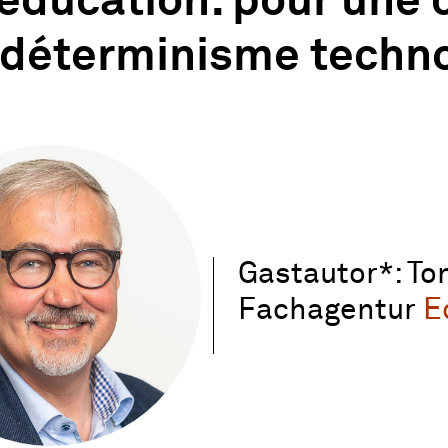
 éducation: pour une
 déterminisme techn
Gastautor*: Ton
Fachagentur
E