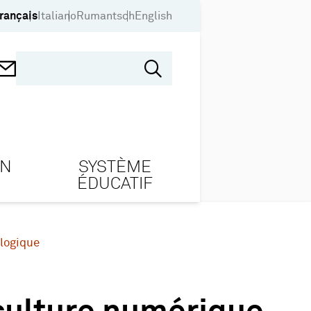
rançais
Italiano
Rumantsch
English
ON
SYSTÈME
ÉDUCATIF
logique