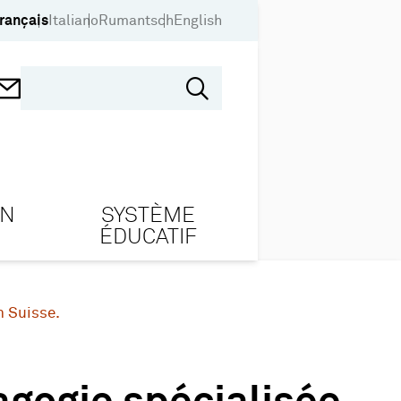
rançais
Italiano
Rumantsch
English
ON
SYSTÈME
ÉDUCATIF
n Suisse.