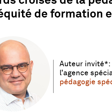
ds croisés de la péd
’équité de formation 
Auteur invité*
l’agence spéci
pédagogie spéc