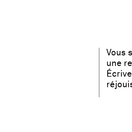
Vous s
une re
Écriv
réjoui