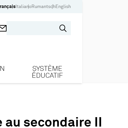
rançais
Italiano
Rumantsch
English
ON
SYSTÈME
ÉDUCATIF
 au secondaire II