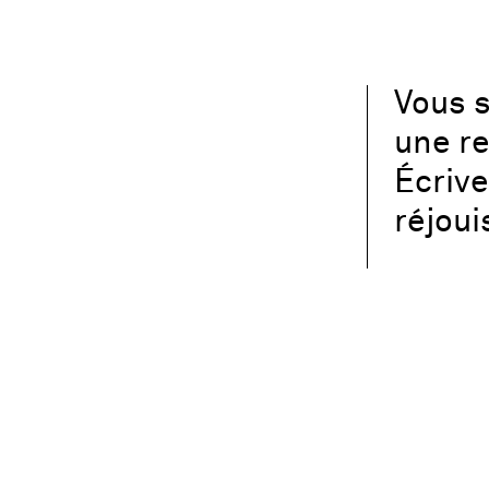
Vous s
une re
Écriv
réjoui