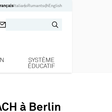
rançais
Italiano
Rumantsch
English
ON
SYSTÈME
ÉDUCATIF
ACH à Berlin