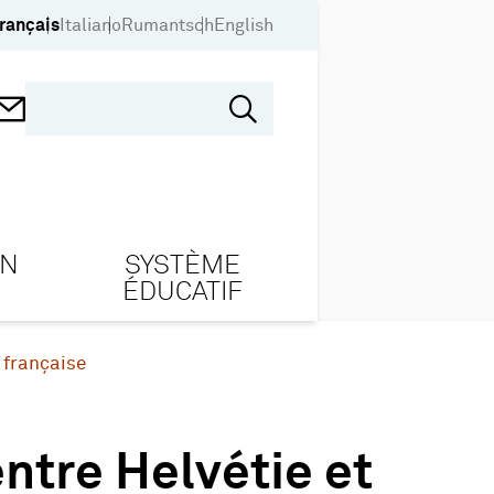
rançais
Italiano
Rumantsch
English
ON
SYSTÈME
ÉDUCATIF
 française
ntre Helvétie et