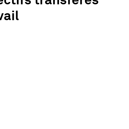
ctifs transférés
ail