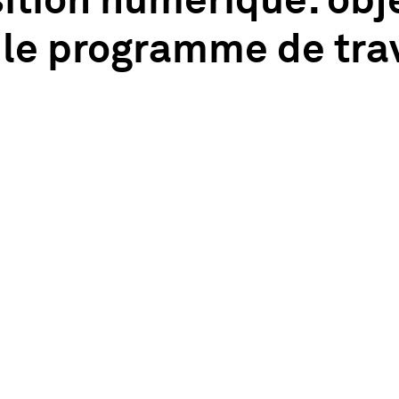
ition numérique: obje
le programme de trav