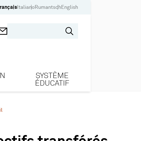
rançais
Italiano
Rumantsch
English
ON
SYSTÈME
ÉDUCATIF
l