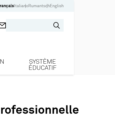
rançais
Italiano
Rumantsch
English
ON
SYSTÈME
ÉDUCATIF
rofessionnelle