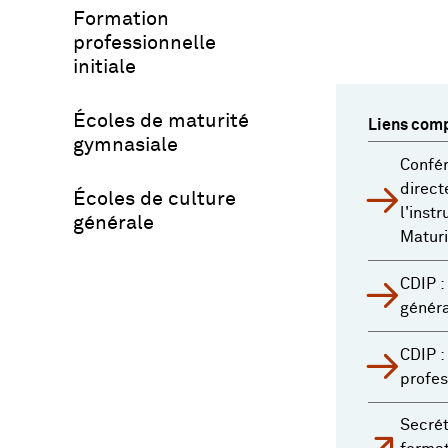
Formation
professionnelle
initiale
Écoles de maturité
Liens com
gymnasiale
Confér
direct
Écoles de culture
l'inst
générale
Maturi
CDIP :
génér
CDIP :
profes
Secrét