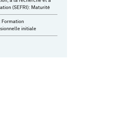
ion, à la recherche et à
vation (SEFRI): Maturité
 Formation
sionnelle initiale