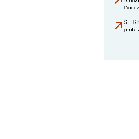
format
l'inno
SEFRI:
profes