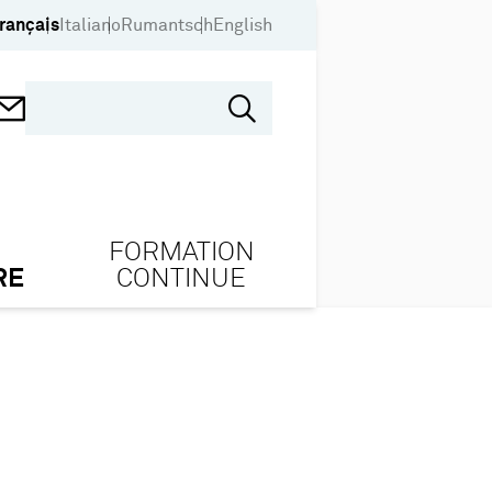
rançais
Italiano
Rumantsch
English
FORMATION
RE
CONTINUE