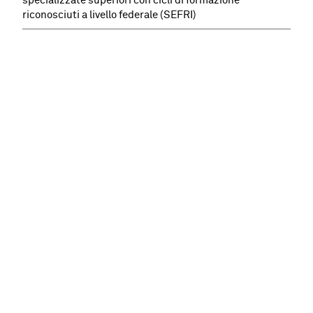
specializzate superiori con cicli di formazione
riconosciuti a livello federale (SEFRI)