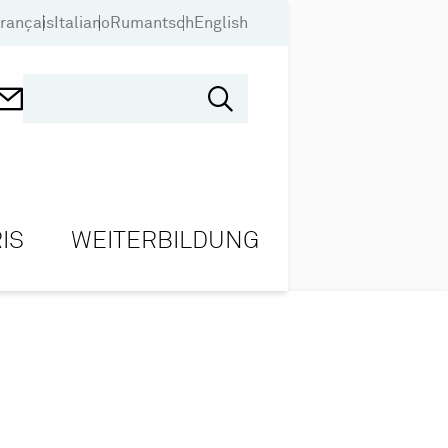
rançais
Italiano
Rumantsch
English
IS
WEITERBILDUNG