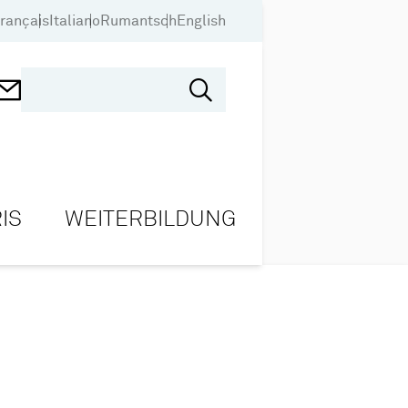
rançais
Italiano
Rumantsch
English
IS
WEITERBILDUNG