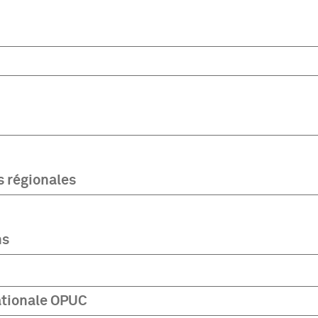
 régionales
ns
ationale OPUC