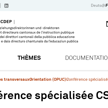
Deutsch
F
THÈMES
DOCUMENTATI
s transversaux
Orientation (OPUC)
Conférence spécialis
érence spécialisée C