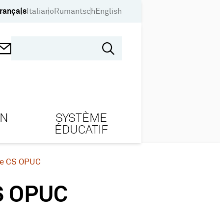
rançais
Italiano
Rumantsch
English
ON
SYSTÈME
ÉDUCATIF
ée CS OPUC
S OPUC