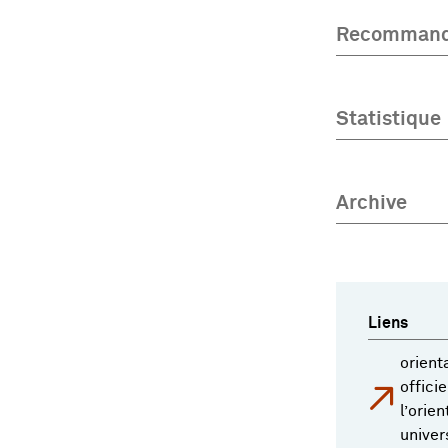
Recommand
Statistique
Archive
Liens
orient
offici
l’orie
univer