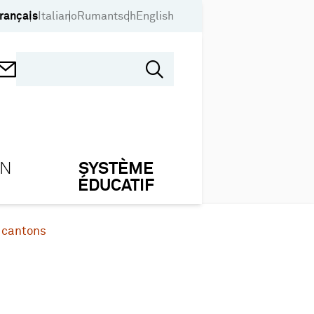
rançais
Italiano
Rumantsch
English
ON
SYSTÈME
ÉDUCATIF
 cantons