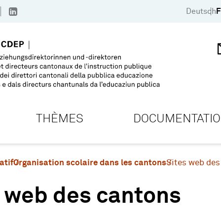
Deutsch
F
THÈMES
DOCUMENTATI
atif
Organisation scolaire dans les cantons
Sites web des
s web des cantons